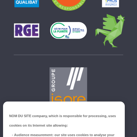
GROUPE ISORE
NOM DU SITE company
, which is responsible for processing, uses
ZI du Millenium
cookies on its Internet site allowing:
53940 SAINT-BERTHEVIN
-
Audience measurement
: our site uses cookies to analyse your