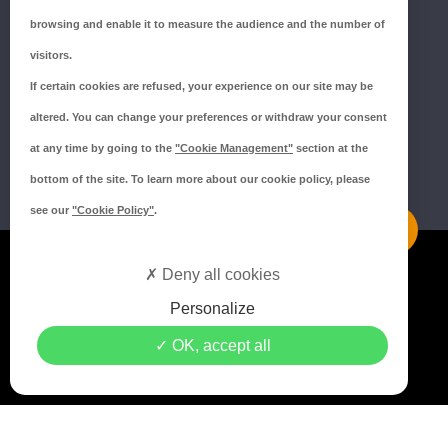
Tél.:
02 43 66 96 51
browsing and enable it to measure the audience and the number of
SUIVEZ-NOUS !
visitors.
If certain cookies are refused, your experience on our site may be
altered. You can change your preferences or withdraw your consent
at any time by going to the
"Cookie Management"
section at the
bottom of the site. To learn more about our cookie policy, please
see our
"Cookie Policy"
.
Mentions légales
Deny all cookies
Politique de confidentialité
Personalize
Politique de cookies
OK, accept all
Crédits MEDIAPILOTE
© 2021 Copyright Groupe ISORE